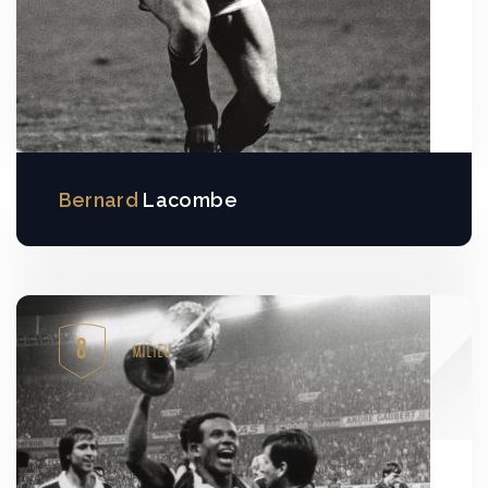
Bernard
Lacombe
8
MILIEU