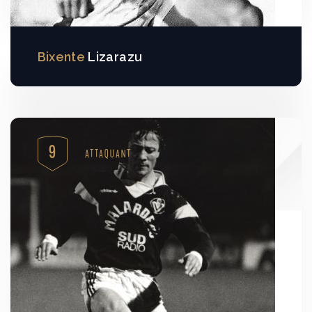
Bixente
Lizarazu
9
ATTAQUANT