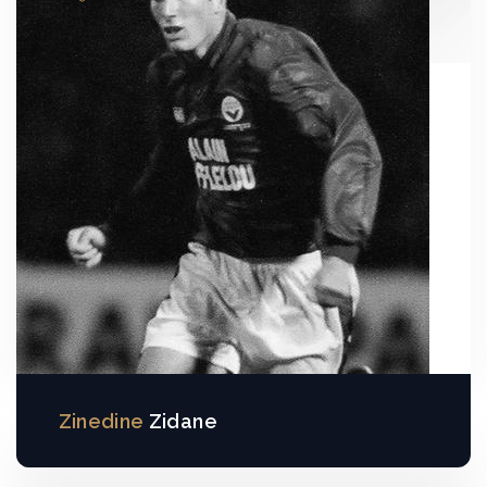
Zinedine
Zidane