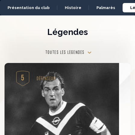
Panneau de gestion des cookies
Présentation du club
Histoire
Palmarès
L
Légendes
TOUTES LES LÉGENDES
5
DÉFENSEUR