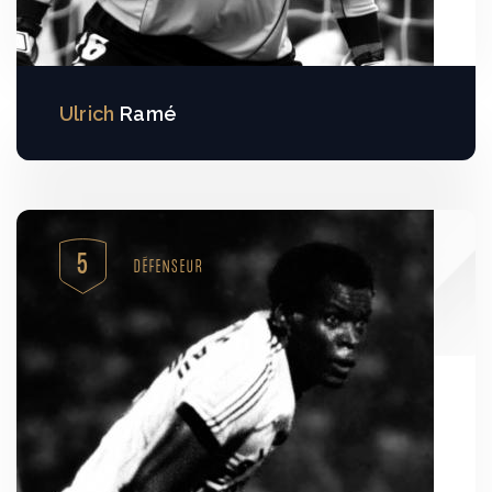
Ulrich
Ramé
5
DÉFENSEUR