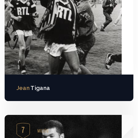
Jean
Tigana
7
MILIEU