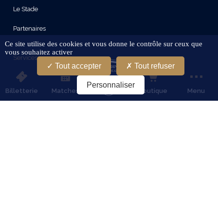
Le Stade
Partenaires
Ce site utilise des cookies et vous donne le contrôle sur ceux que
vous souhaitez activer
Services
Tout accepter
Tout refuser
Billetterie
Personnaliser
Billetterie
Matches
Boutique
Menu
Calendrier
Boutique
Stages FC Girondins De Bordeaux
Recrutement
Journées Portes Ouvertes Garçons
Info