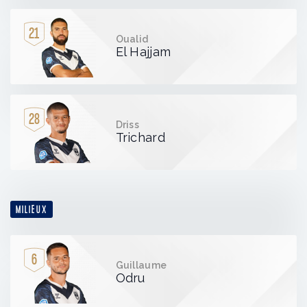
21
Oualid
El Hajjam
28
Driss
Trichard
MILIEUX
6
Guillaume
Odru