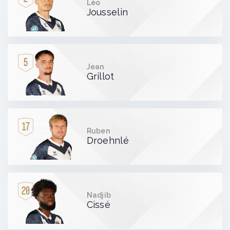
Léo
Jousselin
5
Jean
Grillot
17
Ruben
Droehnlé
20
Nadjib
Cissé