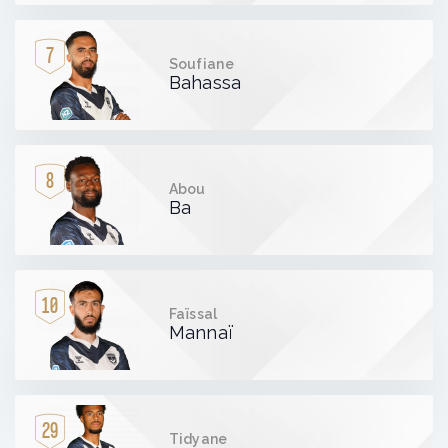
7
Soufiane
Bahassa
8
Abou
Ba
10
Faïssal
Mannaï
29
Tidyane