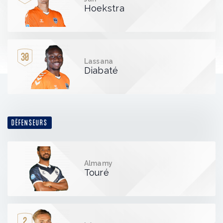
Hoekstra
30
Lassana
Diabaté
DÉFENSEURS
Almamy
Touré
2