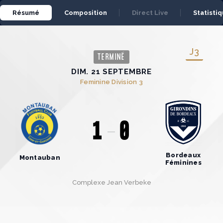
Panneau de gestion des cookies
Résumé
Composition
Direct Live
Statisti
J
3
TERMINÉ
DIM. 21 SEPTEMBRE
Feminine Division 3
1
0
Bordeaux
Montauban
Féminines
Complexe Jean Verbeke