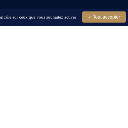
Tout accepter
contrôle sur ceux que vous souhaitez activer
Services
Info
illetterie
Contact
Calendrier
Mentions Légales
Boutique
Egalité Hommes-Femmes
Stages FC Girondins De Bordeaux
Protection Des Données
Recrutement
Conditions Générales D'Utilisa
Journées Portes Ouvertes Garçons
Gestion Des Cookies