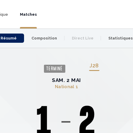
ique
Matches
Résumé
Composition
Direct Live
Statistiques
J
28
TERMINÉ
SAM. 2 MAI
National 1
1
2
s