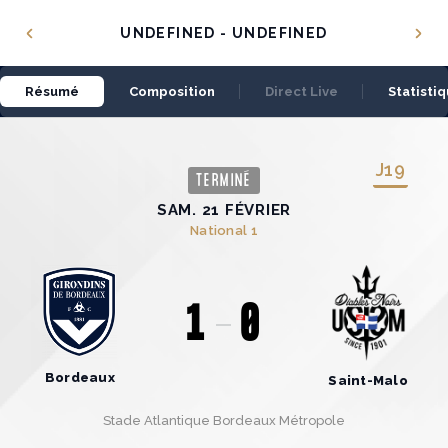
Panneau de gestion des cookies
UNDEFINED - UNDEFINED
Résumé
Composition
Direct Live
Statisti
J
19
TERMINÉ
SAM. 21 FÉVRIER
National 1
1
0
Bordeaux
Saint-Malo
Stade Atlantique Bordeaux Métropole