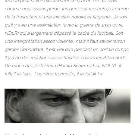
l’action pour savoir exactement ce qu’il en est… (…) Mais
comme nous avons perdu, les gens ont ressenti ça comme
de la frustration et une injustice notoire et flagrante. Je sais
qu’il y a eu une assimilation (avec la guerre de 1939-1945,
NDLR) qui a largement dépassé le cadre du football. Soit
une interprétation assez violente… mais il faut savoir raison
garder. Cependant, il est vrai que pendant un certain temps,
il y a eu des réactions assez hostiles envers les Allemands.
De mon côté, j’ai l’ai revu (Harald Schumacher, NDLR) ; il
fallait le faire… Pour être tranquille, il le fallait ! »