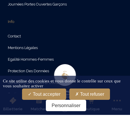
Journées Portes Ouvertes Garçons
Info
Contact
Mentions Légales
Egalité Hommes-Femmes
Protection Des Données
Ce site utilise des cookies et vous donne le contrôle sur ceux que
Conditions Générales D'Utilisation
vous souhaitez activer
Tout accepter
Tout refuser
Gestion Des Cookies
Personnaliser
Billetterie
Matches
Boutique
Menu
Restez connectes