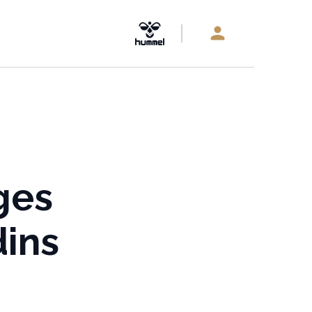
ges
dins