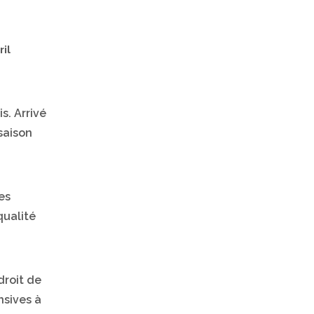
ril
s. Arrivé
saison
es
qualité
droit de
nsives à