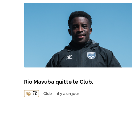
Rio Mavuba quitte le Club.
72
Club
il y a un jour