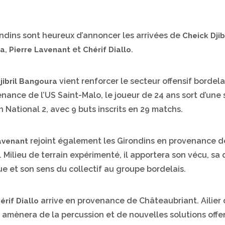
ndins sont heureux d’annoncer les arrivées de
Cheick Djib
,
et
.
ra
Pierre Lavenant
Chérif Diallo
vient renforcer le secteur offensif bordelai
jibril Bangoura
nance de l’US Saint-Malo, le joueur de 24 ans sort d’une 
n National 2, avec 9 buts inscrits en 29 matchs.
rejoint également les Girondins en provenance d
avenant
. Milieu de terrain expérimenté, il apportera son vécu, sa 
e et son sens du collectif au groupe bordelais.
arrive en provenance de Châteaubriant. Ailier 
érif Diallo
il amènera de la percussion et de nouvelles solutions offe