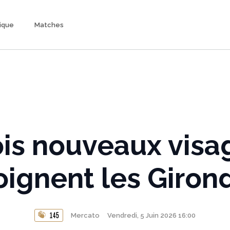
ique
Matches
ois nouveaux visa
oignent les Giron
Mercato
Vendredi, 5 Juin 2026 16:00
145